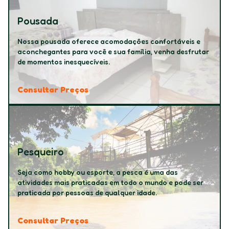
Pousada
Nossa pousada oferece acomodações confortáveis e
aconchegantes para você e sua família, venha desfrutar
de momentos inesquecíveis.
Consultar Preços
Pesqueiro
Seja como hobby ou esporte, a pesca é uma das
atividades mais praticadas em todo o mundo e pode ser
praticada por pessoas de qualquer idade.
Consultar Preços